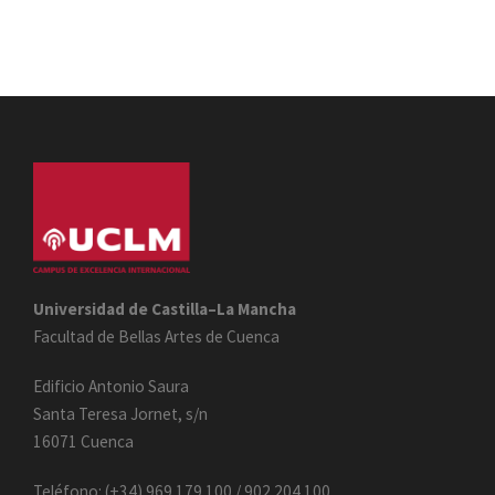
Universidad de Castilla–La Mancha
Facultad de Bellas Artes de Cuenca
Edificio Antonio Saura
Santa Teresa Jornet, s/n
16071 Cuenca
Teléfono: (+34) 969 179 100 / 902 204 100