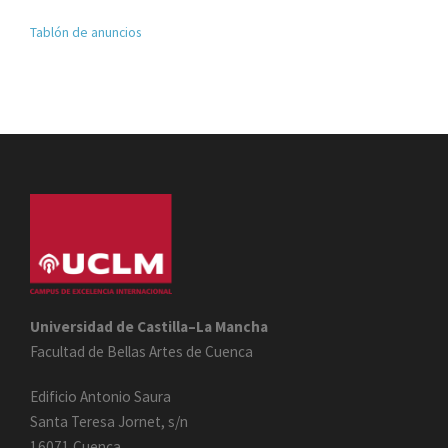
Tablón de anuncios
Universidad de Castilla–La Mancha
Facultad de Bellas Artes de Cuenca
Edificio Antonio Saura
Santa Teresa Jornet, s/n
16071 Cuenca