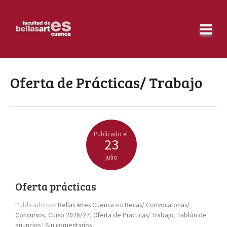
Oferta de Prácticas/ Trabajo
Publicado el
23
julio
Oferta prácticas
Publicado por
Bellas Artes Cuenca
en
Becas/ Convocatorias/
Concursos
,
Curso 2026/27
,
Oferta de Prácticas/ Trabajo
,
Tablón de
anuncios
|
Sin comentarios