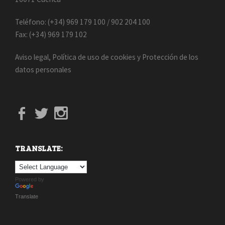
Teléfono: (+34) 969 179 100 / 902 204 100
Fax: (+34) 969 179 102
Aviso legal
,
Política de uso de cookies
y
Protección de los
datos personales
TRANSLATE:
Powered by
Translate