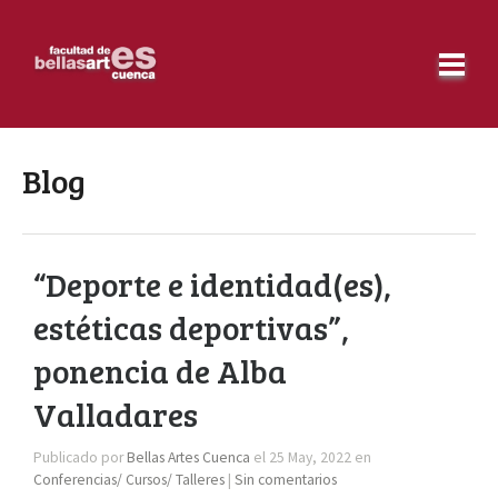
Blog
“Deporte e identidad(es),
estéticas deportivas”,
ponencia de Alba
Valladares
Publicado por
Bellas Artes Cuenca
el 25 May, 2022 en
Conferencias/ Cursos/ Talleres
|
Sin comentarios